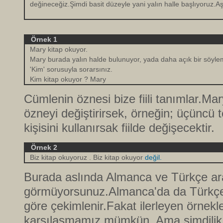
değineceğiz.Şimdi basit düzeyle yani yalın halle başlıyoruz.A
Örnek 1
Mary kitap okuyor.
Mary burada yalın halde bulunuyor, yada daha açık bir söyle
'Kim' sorusuyla sorarsınız.
Kim kitap okuyor ? Mary
Cümlenin öznesi bize fiili tanımlar.Mar
özneyi değiştirirsek, örneğin; üçüncü te
kişisini kullanırsak fiilde değişecektir.
Örnek 2
Biz kitap okuyoruz . Biz kitap okuyor
değil.
Burada aslında Almanca ve Türkçe ara
görmüyorsunuz.Almanca'da da Türkçe'd
göre çekimlenir.Fakat ilerleyen örnekle
karşılaşmamız mümkün. Ama şimdilik 