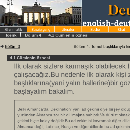
İçerik
Bölüm 4
4.1 Cümlenin öznesi
Bölüm 3
Bölüm 4: Temel başlıklarıyla ki
4.1 Cümlenin öznesi
İlk olarak sizlere karmaşık olabilecek
çalışacağız.Bu nedenle ilk olarak kişi
başlıklarına(yani yalın hallerine)bir g
başlayalım bakalım.
Belki Almanca'da 'Deklination' yani ad çekimi diye birşey o
yüzünden Almanca zor bir dil imajına sahiptir.Ve dürüst olmak
çekimi hiçte kolay değildir.Bu ad çekimini kavramak diğer diller
Almanca değil, Latince, Rusça ve diğer dillerde bu ad çekimin