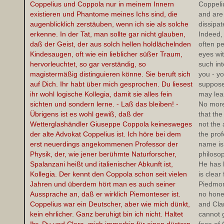
Coppelius und Coppola nur in meinem Innern
Coppeli
existieren und Phantome meines Ichs sind, die
and are
augenblicklich zerstäuben, wenn ich sie als solche
dissipat
erkenne. In der Tat, man sollte gar nicht glauben,
Indeed, 
daß der Geist, der aus solch hellen holdlächelnden
often pe
Kindesaugen, oft wie ein lieblicher süßer Traum,
eyes wi
hervorleuchtet, so gar verständig, so
such int
magistermäßig distinguieren könne. Sie beruft sich
you - yo
auf Dich. Ihr habt über mich gesprochen. Du liesest
suppose 
ihr wohl logische Kollegia, damit sie alles fein
may lear
sichten und sondern lerne. - Laß das bleiben! -
No more 
Übrigens ist es wohl gewiß, daß der
that th
Wetterglashändler Giuseppe Coppola keinesweges
not the 
der alte Advokat Coppelius ist. Ich höre bei dem
the prof
erst neuerdings angekommenen Professor der
name is
Physik, der, wie jener berühmte Naturforscher,
philosop
Spalanzani heißt und italienischer Abkunft ist,
He has 
Kollegia. Der kennt den Coppola schon seit vielen
is clear
Jahren und überdem hört man es auch seiner
Piedmon
Aussprache an, daß er wirklich Piemonteser ist.
no hone
Coppelius war ein Deutscher, aber wie mich dünkt,
and Cla
kein ehrlicher. Ganz beruhigt bin ich nicht. Haltet
cannot 