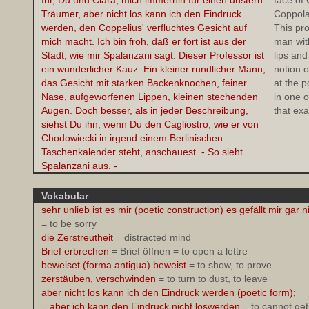
Ihr, Du und Clara, mich immerhin für einen düstern
face of
Träumer, aber nicht los kann ich den Eindruck
Coppola
werden, den Coppelius' verfluchtes Gesicht auf
This pro
mich macht. Ich bin froh, daß er fort ist aus der
man wit
Stadt, wie mir Spalanzani sagt. Dieser Professor ist
lips and
ein wunderlicher Kauz. Ein kleiner rundlicher Mann,
notion o
das Gesicht mit starken Backenknochen, feiner
at the p
Nase, aufgeworfenen Lippen, kleinen stechenden
in one o
Augen. Doch besser, als in jeder Beschreibung,
that exa
siehst Du ihn, wenn Du den Cagliostro, wie er von
Chodowiecki in irgend einem Berlinischen
Taschenkalender steht, anschauest. - So sieht
Spalanzani aus. -
Vokabular
sehr unlieb ist es mir (poetic construction) es gefällt mir gar n
= to be sorry
die Zerstreutheit
= distracted mind
Brief erbrechen
= Brief öffnen = to open a lettre
beweiset (forma antigua) beweist
= to show, to prove
zerstäuben, verschwinden
= to turn to dust, to leave
aber nicht los kann ich den Eindruck werden (poetic form);
= aber ich kann den Eindruck nicht loswerden
= to cannot get