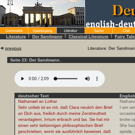
Literature
Der Sandmann
Classical Literature
Fairy Tal
previous
Literature: Der Sandman
Seite 23:
Der Sandmann
.
deutscher Text
English
Nathanael an Lothar
Nathana
Sehr unlieb ist es mir, daß Clara neulich den Brief
I am ver
an Dich aus, freilich durch meine Zerstreutheit
occasio
veranlagtem, Irrtum erbrach und las. Sie hat mir
broke op
einen sehr tiefsinnigen philosophischen Brief
She has
geschrieben, worin sie ausführlich beweiset, daß
epistle,