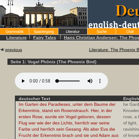
Literature
Fairy Tales
Hans Christian Andersen: The Phoe
previous
Literature: The Phoenix B
Seite 1: Vogel Phönix (The Phoenix Bird)
deutscher Text
English
Im Garten des Paradieses, unter dem Baume der
he Gard
Erkenntnis, stand ein Rosenstrauch. Hier, in der
Knowled
ersten Rose, wurde ein Vogel geboren, dessen
rose, a 
Flug war wie der des Lichts, herrlich war seine
of ligh
Farbe und herrlich sein Gesang. Als aber Eva die
ravishin
Frucht der Erkenntnis brach und sie und Adam aus
of know