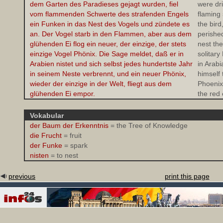
dem Garten des Paradieses gejagt wurden, fiel
were dri
vom flammenden Schwerte des strafenden Engels
flaming 
ein Funken in das Nest des Vogels und zündete es
the bird
an. Der Vogel starb in den Flammen, aber aus dem
perished
glühenden Ei flog ein neuer, der einzige, der stets
nest th
einzige Vogel Phönix. Die Sage meldet, daß er in
solitary
Arabien nistet und sich selbst jedes hundertste Jahr
in Arab
in seinem Neste verbrennt, und ein neuer Phönix,
himself 
wieder der einzige in der Welt, fliegt aus dem
Phoenix,
glühenden Ei empor.
the red
Vokabular
der Baum der Erkenntnis
= the Tree of Knowledge
die Frucht
= fruit
der Funke
= spark
nisten
= to nest
previous
print this page