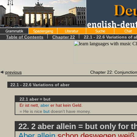
Table of Contents
Chapter 22
22.1 - 22.6 Variations of a
previous
Chapter 22: Conjunctio
22.1 - 22.6 Variations of aber
22.1 aber = but
Er ist nett,
aber
er hat kein Geld.
= He is nice
but
doesn't have money.
22. 2 aber allein = but only for t
Aber allein
schon deswegen weiß i