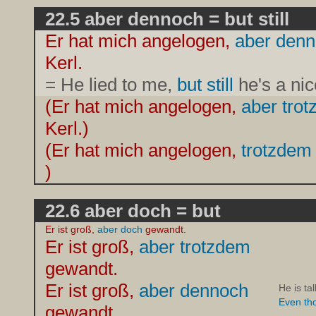
22.5 aber dennoch = but still
Er hat mich angelogen,
aber den
Kerl.
= He lied to me,
but still
he's a nic
(Er hat mich angelogen,
aber tro
Kerl.)
(Er hat mich angelogen,
trotzde
)
22.6 aber doch = but
Er ist groß,
aber doch
gewandt.
Er ist groß,
aber trotzdem
gewandt.
Er ist groß,
aber dennoch
He is tal
Even t
gewandt.