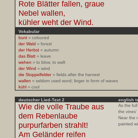
Rote Blätter fallen, graue
Nebel wallen,
kühler weht der Wind.
Vokabular
bunt
= coloured
der Wald
= forest
der Herbst
= autumn
das Blatt
= leave
wehen
= to blow, to waft
der Wind
= wind
die Stoppelfelder
= fields after the harvest
wallen
= seldom used word; linger in form of waves
kühl
= cool
deutscher Lied-Text 2
english t
Wie die volle Traube aus
As the ful
the vines'
dem Rebenlaube
Near the r
purpurfarben strahlt!
painted wi
Am Geländer reifen