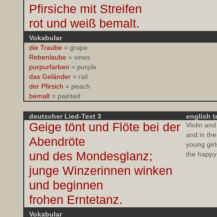
Pfirsiche mit Streifen
rot und weiß bemalt.
Vokabular
die Traube
= grape
Rebenlaube
= vines
purpurfarben
= purple
das Geländer
= rail
der Pfirsich
= peach
bemalt
= painted
deutscher Lied-Text 3
english t
Geige tönt und Flöte bei der
Violin and
and in th
Abendröte
young gir
und des Mondesglanz;
the happy
junge Winzerinnen winken
und beginnen
frohen Erntetanz.
Vokabular