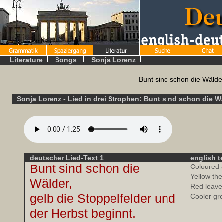
Literature
Songs
Sonja Lorenz
Bunt sind schon die Wälder,
Sonja Lorenz
- Lied in drei Strophen:
Bunt sind schon die Wäl
deutscher Lied-Text 1
english t
Bunt sind schon die
Coloured 
Yellow th
Wälder,
Red leaves
gelb die Stoppelfelder und
Cooler gr
der Herbst beginnt.