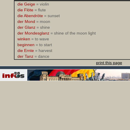
die Geige
= violin
die Flöte
= flute
die Abendröte
= sunset
der Mond
= moon
der Glanz
= shine
der Mondesglanz
= shine of the moon light
winken
= to wave
beginnen
= to start
die Ernte
= harvest
der Tanz
= dance
print this page